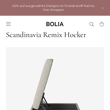
40% auf ausgewählte Designs im Polsterstoff Naima.
Hier shoppen
Go to frontpage
Scandinavia Remix Hocker