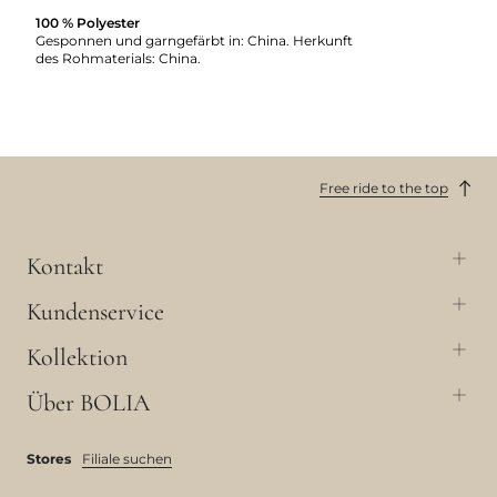
100 % Polyester
Gesponnen und garngefärbt in: China. Herkunft
des Rohmaterials: China.
Free ride to the top
Kontakt
Kundenservice
Kollektion
Über BOLIA
Stores
Filiale suchen