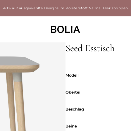
40% auf ausgewählte Designs im Polsterstoff Naima.
Hier shoppen
Seed Esstisch
Modell
Modell
Oberteil
Oberteil
Beschlag
Beschlag
Beine
Beine