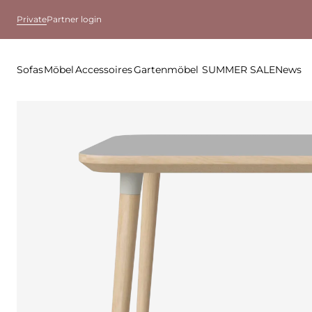
Private
Partner login
Sofas
Möbel
Accessoires
Gartenmöbel
SUMMER SALE
News