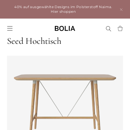
40% auf ausgewählte Designs im Polsterstoff Naima.
Hier shoppen
Go to frontpage
Seed Hochtisch