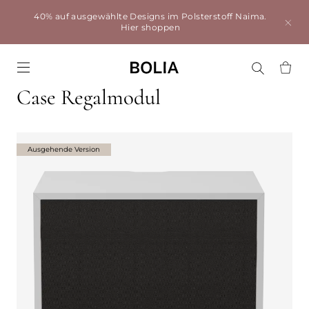
40% auf ausgewählte Designs im Polsterstoff Naima.
Hier shoppen
Go to frontpage
Case Regalmodul
Ausgehende Version