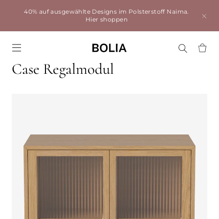
40% auf ausgewählte Designs im Polsterstoff Naima.
Hier shoppen
Go to frontpage
Case Regalmodul