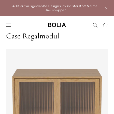
40% auf ausgewählte Designs im Polsterstoff Naima.
Hier shoppen
Go to frontpage
Case Regalmodul