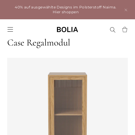
40% auf ausgewählte Designs im Polsterstoff Naima.
Hier shoppen
Go to frontpage
Case Regalmodul