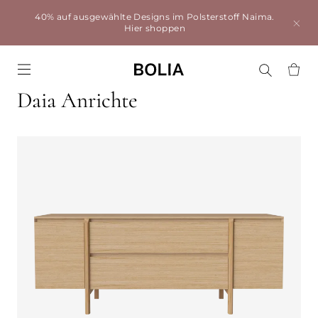
40% auf ausgewählte Designs im Polsterstoff Naima.
Hier shoppen
Go to frontpage
Daia Anrichte