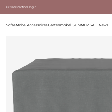
Private
Partner login
Sofas
Möbel
Accessoires
Gartenmöbel
SUMMER SALE
News