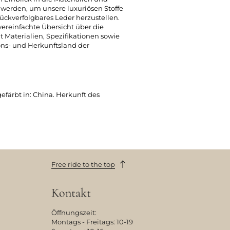
t werden, um unsere luxuriösen Stoffe
ückverfolgbares Leder herzustellen.
 vereinfachte Übersicht über die
t Materialien, Spezifikationen sowie
ons- und Herkunftsland der
ärbt in: China. Herkunft des
Free ride to the top
Kontakt
Öffnungszeit:
Montags - Freitags: 10-19