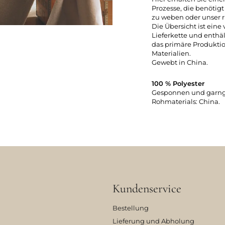
Prozesse, die benötig
zu weben oder unser r
Die Übersicht ist eine
Lieferkette und enthäl
das primäre Produkti
Materialien.
Gewebt in China.
100 % Polyester
Gesponnen und garngef
Rohmaterials: China.
Kundenservice
Bestellung
Lieferung und Abholung