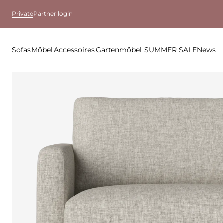
Private
Partner login
Sofas
Möbel
Accessoires
Gartenmöbel
SUMMER SALE
News