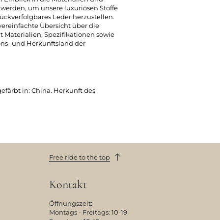
t werden, um unsere luxuriösen Stoffe
ückverfolgbares Leder herzustellen.
 vereinfachte Übersicht über die
t Materialien, Spezifikationen sowie
ons- und Herkunftsland der
ärbt in: China. Herkunft des
Free ride to the top
Kontakt
Öffnungszeit:
Montags - Freitags: 10-19