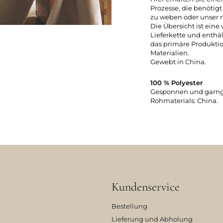
Prozesse, die benötig
zu weben oder unser r
Die Übersicht ist eine
Lieferkette und enthäl
das primäre Produkti
Materialien.
Gewebt in China.
100 % Polyester
Gesponnen und garngef
Rohmaterials: China.
Kundenservice
Bestellung
Lieferung und Abholung