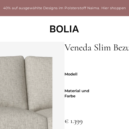
40% auf ausgewählte Designs im Polsterstoff Naima.
Hier shoppen
Veneda Slim Bez
Modell
Modell
Material und
Material und
Farbe
€ 1.399