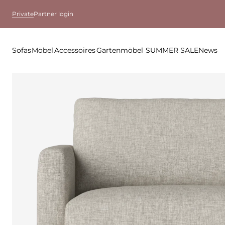
Private
Partner login
Sofas
Möbel
Accessoires
Gartenmöbel
SUMMER SALE
News