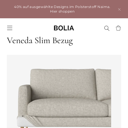
40% auf ausgewählte Designs im Polsterstoff Naima.
Hier shoppen
Go to frontpage
Veneda Slim Bezug