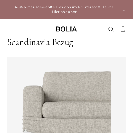
40% auf ausgewählte Designs im Polsterstoff Naima.
Hier shoppen
Go to frontpage
Scandinavia Bezug