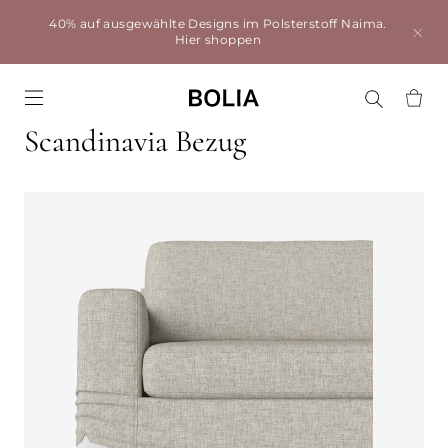
40% auf ausgewählte Designs im Polsterstoff Naima.
Hier shoppen
Go to frontpage
Scandinavia Bezug