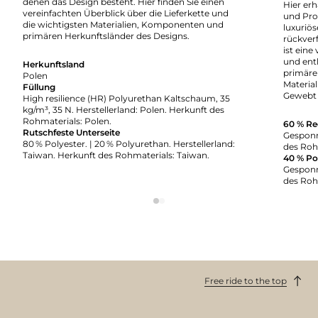
denen das Design besteht. Hier finden Sie einen
Hier erh
vereinfachten Überblick über die Lieferkette und
und Pro
die wichtigsten Materialien, Komponenten und
luxuriö
primären Herkunftsländer des Designs.
rückverf
ist eine
und enth
Herkunftsland
primäre
Polen
Material
Füllung
Gewebt 
High resilience (HR) Polyurethan Kaltschaum, 35
kg/m³, 35 N. Herstellerland: Polen. Herkunft des
Rohmaterials: Polen.
60 % Re
Rutschfeste Unterseite
Gesponn
80 % Polyester. | 20 % Polyurethan. Herstellerland:
des Roh
Taiwan. Herkunft des Rohmaterials: Taiwan.
40 % Po
Gesponn
des Roh
Free ride to the top