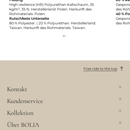
High resilience (HR) Polyurethan Kaltschaum, 35
Gesponn
kg/m³, 35 N. Herstellerland: Polen. Herkunft des
des Roh
Rohmaterials: Polen.
40 % Po
Rutschfeste Unterseite
Gesponn
80 % Polyester. | 20 % Polyurethan. Herstellerland:
des Roh
Taiwan. Herkunft des Rohmaterials: Taiwan.
Free ride to the top
Kontakt
Kundenservice
Kollektion
Über BOLIA