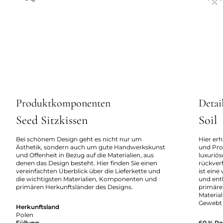
Produktkomponenten
Detai
Seed Sitzkissen
Soil
Bei schönem Design geht es nicht nur um
Hier erh
Ästhetik, sondern auch um gute Handwerkskunst
und Pro
und Offenheit in Bezug auf die Materialien, aus
luxuriö
denen das Design besteht. Hier finden Sie einen
rückverf
vereinfachten Überblick über die Lieferkette und
ist eine
die wichtigsten Materialien, Komponenten und
und enth
primären Herkunftsländer des Designs.
primäre
Material
Gewebt 
Herkunftsland
Polen
Füllung
60 % Re