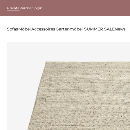
Private
Partner login
Sofas
Möbel
Accessoires
Gartenmöbel
SUMMER SALE
News