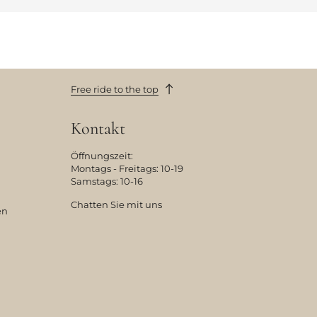
Free ride to the top
Kontakt
Öffnungszeit:
Montags - Freitags: 10-19
Samstags: 10-16
Chatten Sie mit uns
en