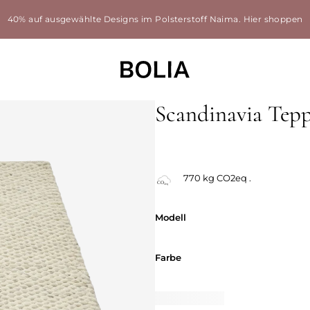
40% auf ausgewählte Designs im Polsterstoff Naima.
Hier shoppen
Scandinavia Tep
770 kg CO2eq .
Modell
Modell
Farbe
Farbe