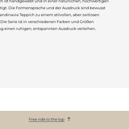
ch ist handgewebt und in einer natürlichen, hochwertigen
rtigt. Die Formensprache und der Ausdruck sind bewusst
ndinavia Teppich zu einem stilvollen, aber zeitlosen
 Die Serie ist in verschiedenen Farben und Größen
tung einen ruhigen, entspannten Ausdruck verleihen.
Free ride to the top