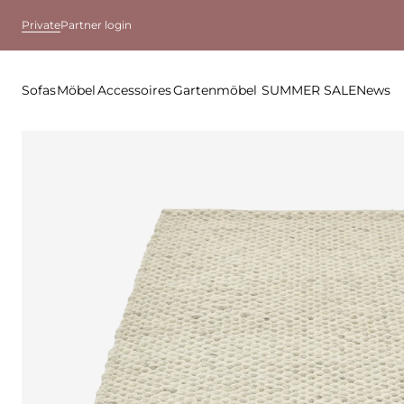
Private
Partner login
Sofas
Möbel
Accessoires
Gartenmöbel
SUMMER SALE
News