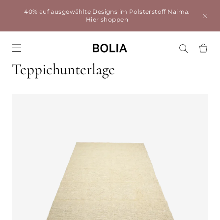
40% auf ausgewählte Designs im Polsterstoff Naima.
Hier shoppen
Go to frontpage
Teppichunterlage