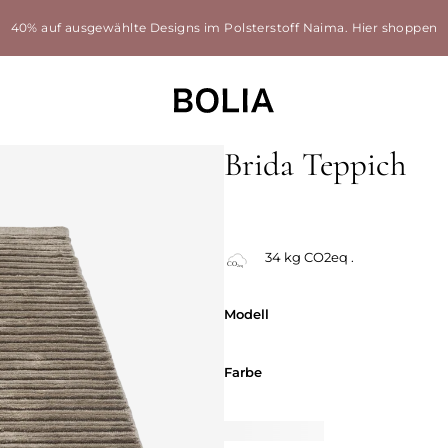
40% auf ausgewählte Designs im Polsterstoff Naima.
Hier shoppen
Brida Teppich
34 kg CO2eq .
Modell
Modell
Farbe
Farbe