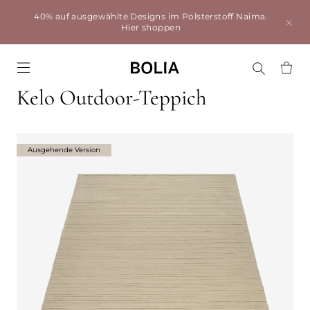
40% auf ausgewählte Designs im Polsterstoff Naima.
Hier shoppen
Go to frontpage
Kelo Outdoor-Teppich
Ausgehende Version