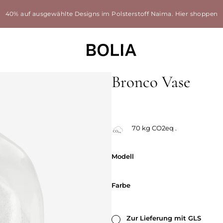
40% auf ausgewählte Designs im Polsterstoff Naima.
Hier shoppen
Bronco Vase
70 kg CO2eq .
Modell
Modell
Farbe
Farbe
Zur Lieferung mit GLS