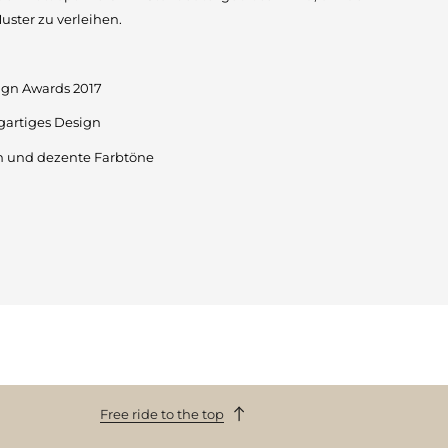
uster zu verleihen.
ign Awards 2017
igartiges Design
n und dezente Farbtöne
Free ride to the top