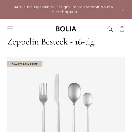
40% auf ausgewählte Designs im Polsterstoff Naima.
Hier shoppen
Go to frontpage
Zeppelin Besteck - 16-tlg.
Always Low Price