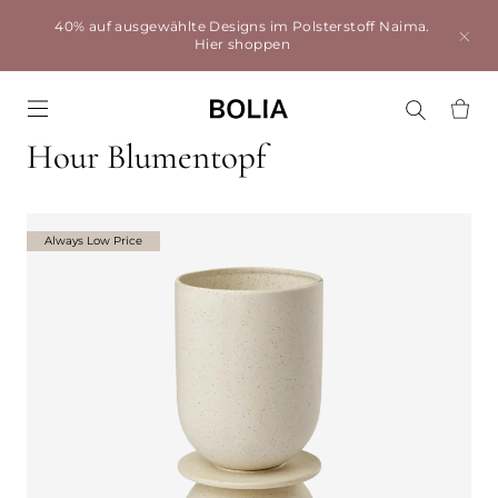
40% auf ausgewählte Designs im Polsterstoff Naima.
Hier shoppen
Go to frontpage
Hour Blumentopf
Always Low Price