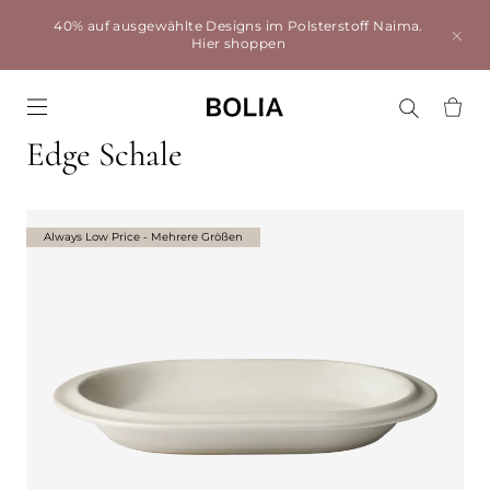
40% auf ausgewählte Designs im Polsterstoff Naima.
Hier shoppen
Go to frontpage
Edge Schale
Always Low Price - Mehrere Größen