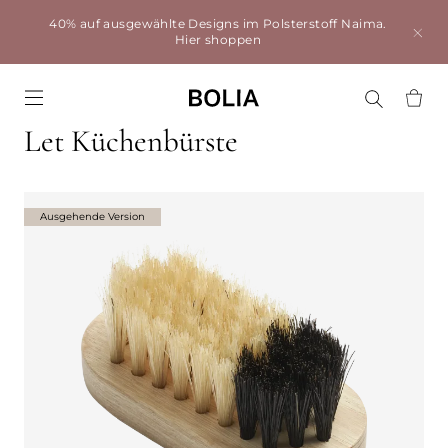
40% auf ausgewählte Designs im Polsterstoff Naima.
Hier shoppen
Go to frontpage
Let Küchenbürste
Ausgehende Version