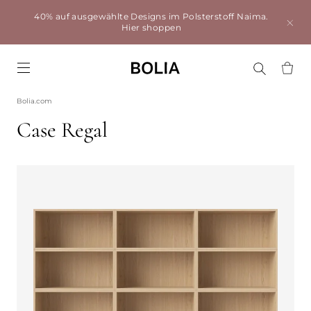
40% auf ausgewählte Designs im Polsterstoff Naima.
Hier shoppen
Go to frontpage
Bolia.com
Case Regal