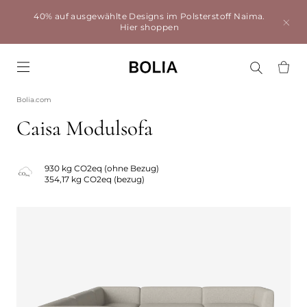
40% auf ausgewählte Designs im Polsterstoff Naima.
Hier shoppen
Go to frontpage
Bolia.com
Caisa Modulsofa
930 kg CO2eq (ohne Bezug)
354,17 kg CO2eq (bezug)