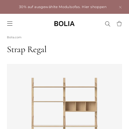
30% auf ausgewählte Modulsofas.
Hier shoppen
Go to frontpage
Bolia.com
Strap Regal