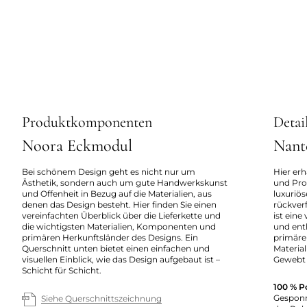
Produktkomponenten
Detai
Noora Eckmodul
Nant
Bei schönem Design geht es nicht nur um
Hier erh
Ästhetik, sondern auch um gute Handwerkskunst
und Pro
und Offenheit in Bezug auf die Materialien, aus
luxuriö
denen das Design besteht. Hier finden Sie einen
rückverf
vereinfachten Überblick über die Lieferkette und
ist eine
die wichtigsten Materialien, Komponenten und
und enth
primären Herkunftsländer des Designs. Ein
primäre
Querschnitt unten bietet einen einfachen und
Material
visuellen Einblick, wie das Design aufgebaut ist –
Gewebt 
Schicht für Schicht.
100 % P
Gesponn
Siehe Querschnittszeichnung