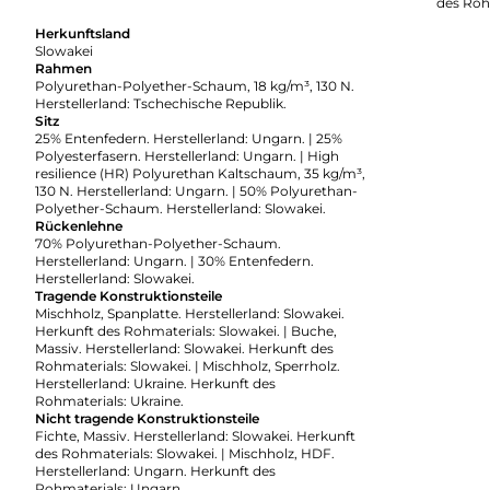
des Roh
Herkunftsland
Slowakei
Rahmen
Polyurethan-Polyether-Schaum, 18 kg/m³, 130 N.
Herstellerland: Tschechische Republik.
Sitz
25% Entenfedern. Herstellerland: Ungarn. | 25%
Polyesterfasern. Herstellerland: Ungarn. | High
resilience (HR) Polyurethan Kaltschaum, 35 kg/m³,
130 N. Herstellerland: Ungarn. | 50% Polyurethan-
Polyether-Schaum. Herstellerland: Slowakei.
Rückenlehne
70% Polyurethan-Polyether-Schaum.
Herstellerland: Ungarn. | 30% Entenfedern.
Herstellerland: Slowakei.
Tragende Konstruktionsteile
Mischholz, Spanplatte. Herstellerland: Slowakei.
Herkunft des Rohmaterials: Slowakei. | Buche,
Massiv. Herstellerland: Slowakei. Herkunft des
Rohmaterials: Slowakei. | Mischholz, Sperrholz.
Herstellerland: Ukraine. Herkunft des
Rohmaterials: Ukraine.
Nicht tragende Konstruktionsteile
Fichte, Massiv. Herstellerland: Slowakei. Herkunft
des Rohmaterials: Slowakei. | Mischholz, HDF.
Herstellerland: Ungarn. Herkunft des
Rohmaterials: Ungarn.