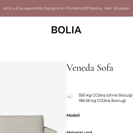
40% auf ausgewählte Designs im Polsterstoff Naima.
Hier shoppen
Veneda Sofa
Austauschbarer Bezüge
550 kg CO2eq (ohne Bezug)
186,56 kg CO2eq (bezug)
Modell
Modell
Material und
Material und