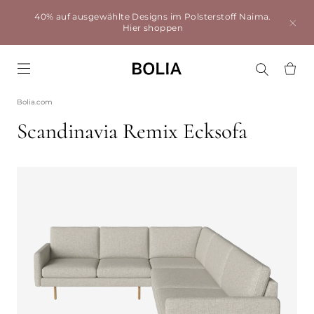
40% auf ausgewählte Designs im Polsterstoff Naima.
Hier shoppen
Go to frontpage
Bolia.com
Scandinavia Remix Ecksofa