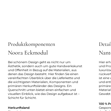
Produktkomponenten
Detai
Noora Eckmodul
Nant
Bei schönem Design geht es nicht nur um
Hier erh
Ästhetik, sondern auch um gute Handwerkskunst
und Pro
und Offenheit in Bezug auf die Materialien, aus
luxuriö
denen das Design besteht. Hier finden Sie einen
rückverf
vereinfachten Überblick über die Lieferkette und
ist eine
die wichtigsten Materialien, Komponenten und
und enth
primären Herkunftsländer des Designs. Ein
primäre
Querschnitt unten bietet einen einfachen und
Material
visuellen Einblick, wie das Design aufgebaut ist –
Gewebt 
Schicht für Schicht.
100 % P
Herkunftsland
Gesponn