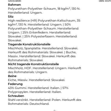
Slowakei
des Roh
Rahmen
Polyurethan-Polyether-Schaum, 18 kg/m³, 130 N.
Herstellerland: Ungarn.
Sitz
High resilience (HR) Polyurethan Kaltschaum, 35
kg/m³, 130 N. Herstellerland: Ungarn. | 50%
Polyurethan-Polyether-Schaum. Herstellerland:
Ungarn. | 25% Entenfedern. Herstellerland:
Slowakei. | 25% Polyesterfasern. Herstellerland:
Slowakei.
Tragende Konstruktionsteile
Mischholz, Spanplatte. Herstellerland: Slowakei.
Herkunft des Rohmaterials: Slowakei. | Buche,
Massiv. Herstellerland: Slowakei. Herkunft des
Rohmaterials: Slowakei.
Nicht tragende Konstruktionsteile
Mischholz, HDF. Herstellerland: Ungarn. Herkunft
des Rohmaterials: Ungarn.
Beine
Eiche, Massiv. Herstellerland: Slowakei.
Federung
43% Gummi. Herstellerland: Italien. | 57%
Polypropylen. Herstellerland: Italien.
Schrauben
Stahl verzinkt. Herstellerland: Polen. Herkunft des
Rohmaterials: Deutschland.