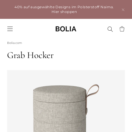
40% auf ausgewählte Designs im Polsterstoff Naima.
Hier shoppen
Go to frontpage
Bolia.com
Grab Hocker