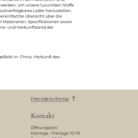
t werden, um unsere luxuriösen Stoffe
ückverfolgbares Leder herzustellen.
 vereinfachte Übersicht über die
t Materialien, Spezifikationen sowie
ons- und Herkunftsland der
ärbt in: China. Herkunft des
Free ride to the top
Kontakt
Öffnungszeit:
Montags - Freitags: 10-19