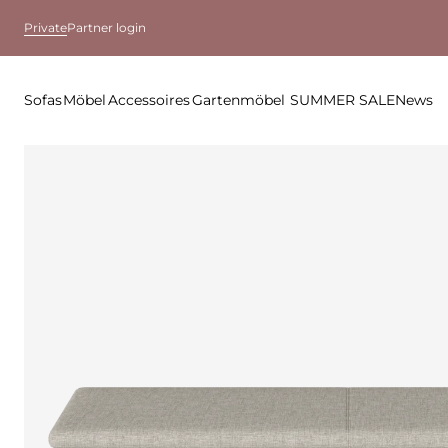
Private
Partner login
Sofas
Möbel
Accessoires
Gartenmöbel
SUMMER SALE
News