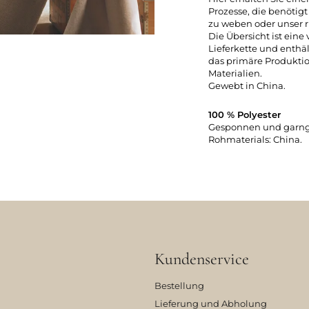
Prozesse, die benötig
zu weben oder unser r
Die Übersicht ist eine
Lieferkette und enthäl
das primäre Produkti
Materialien.
Gewebt in China.
100 % Polyester
Gesponnen und garngef
Rohmaterials: China.
Kundenservice
Bestellung
Lieferung und Abholung