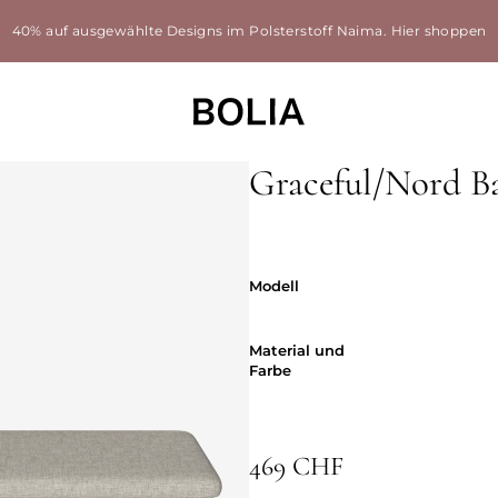
40% auf ausgewählte Designs im Polsterstoff Naima.
Hier shoppen
Graceful/Nord B
Modell
Modell
Material und
Material und
Farbe
469 CHF