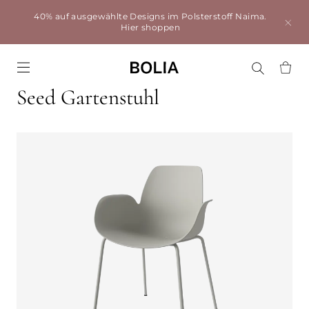
40% auf ausgewählte Designs im Polsterstoff Naima.
Hier shoppen
Go to frontpage
Seed Gartenstuhl