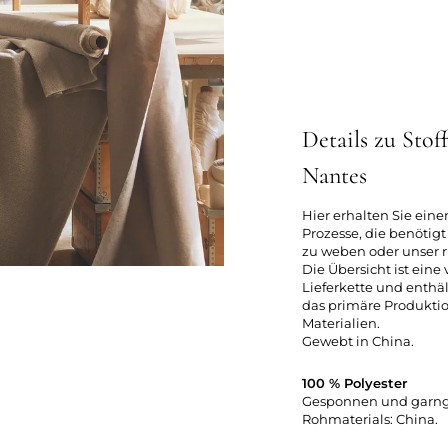
Details zu Stof
Nantes
Hier erhalten Sie eine
Prozesse, die benötig
zu weben oder unser r
Die Übersicht ist eine
Lieferkette und enthäl
das primäre Produkti
Materialien.
Gewebt in China.
100 % Polyester
Gesponnen und garngef
Rohmaterials: China.