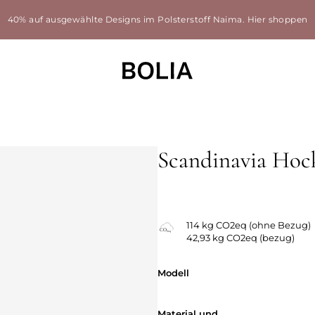
40% auf ausgewählte Designs im Polsterstoff Naima.
Hier shoppen
Scandinavia Hoc
Austauschbarer Bezüge
114 kg CO2eq (ohne Bezug)
42,93 kg CO2eq (bezug)
Modell
Modell
Material und
Material und