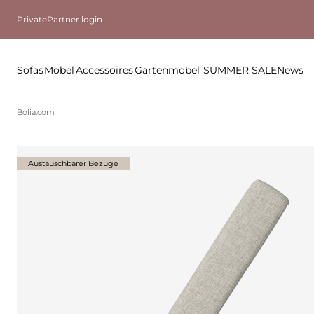
Private
Partner login
Sofas
Möbel
Accessoires
Gartenmöbel
SUMMER SALE
News
Bolia.com
Austauschbarer Bezüge