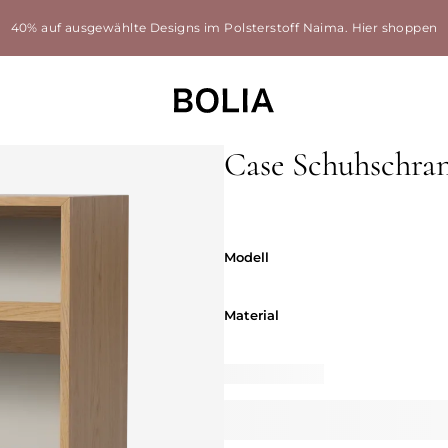
40% auf ausgewählte Designs im Polsterstoff Naima.
Hier shoppen
Case Schuhschra
Modell
Modell
Material
Material