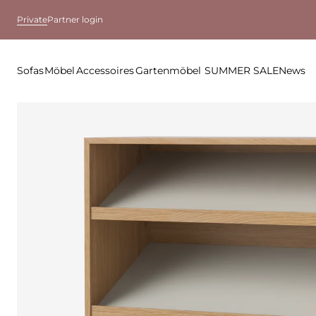
Private
Partner login
Sofas
Möbel
Accessoires
Gartenmöbel
SUMMER SALE
News