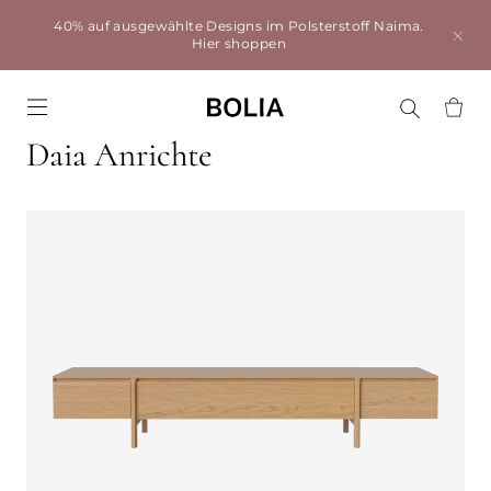
40% auf ausgewählte Designs im Polsterstoff Naima.
Hier shoppen
Go to frontpage
Daia Anrichte