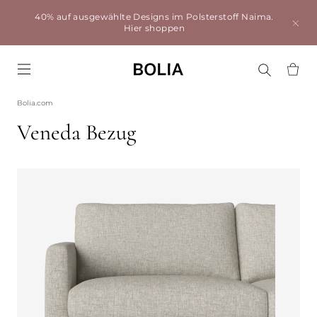
40% auf ausgewählte Designs im Polsterstoff Naima.
Hier shoppen
Go to frontpage
Bolia.com
Veneda Bezug