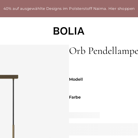
40% auf ausgewählte Designs im Polsterstoff Naima.
Hier shoppen
Orb Pendellamp
Modell
Modell
Farbe
Farbe