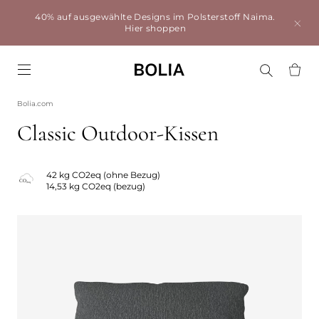
40% auf ausgewählte Designs im Polsterstoff Naima.
Hier shoppen
Go to frontpage
Bolia.com
Classic Outdoor-Kissen
42 kg CO2eq (ohne Bezug)
14,53 kg CO2eq (bezug)