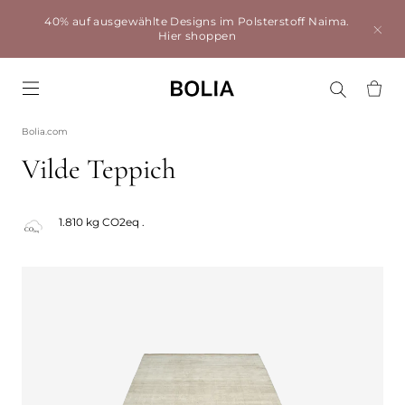
40% auf ausgewählte Designs im Polsterstoff Naima.
Hier shoppen
Go to frontpage
Bolia.com
Vilde Teppich
1.810 kg CO2eq .