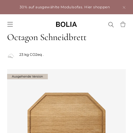
30% auf ausgewählte Modulsofas.
Hier shoppen
Go to frontpage
Octagon Schneidbrett
23 kg CO2eq .
Ausgehende Version