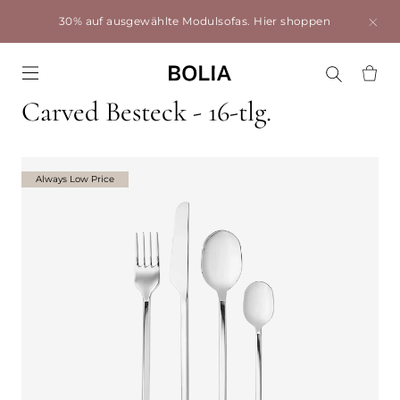
30% auf ausgewählte Modulsofas.
Hier shoppen
Go to frontpage
Carved Besteck - 16-tlg.
Always Low Price