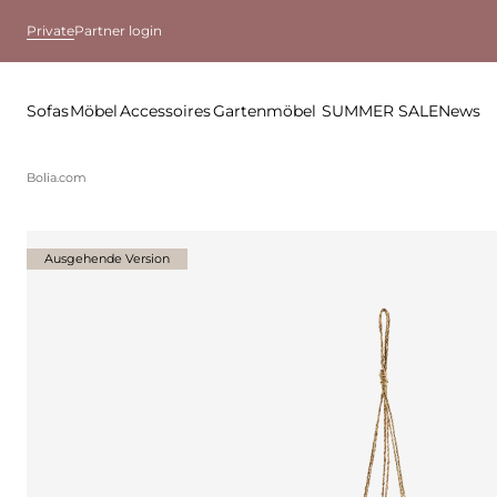
Private
Partner login
Sofas
Möbel
Accessoires
Gartenmöbel
SUMMER SALE
News
Bolia.com
Ausgehende Version