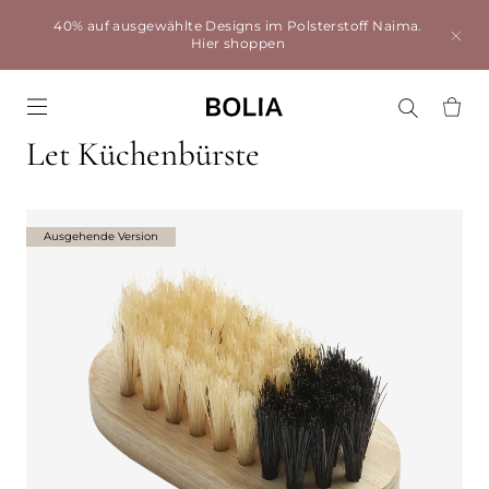
40% auf ausgewählte Designs im Polsterstoff Naima.
Hier shoppen
Go to frontpage
Let Küchenbürste
Ausgehende Version