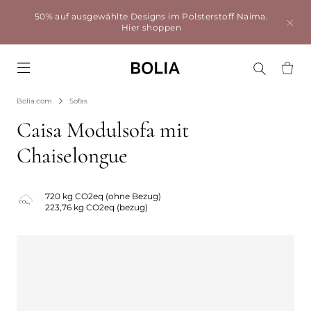
50% auf ausgewählte Designs im Polsterstoff Naima.
Hier shoppen
Go to frontpage
Bolia.com
Sofas
Caisa Modulsofa mit
Chaiselongue
720 kg CO2eq (ohne Bezug)
223,76 kg CO2eq (bezug)