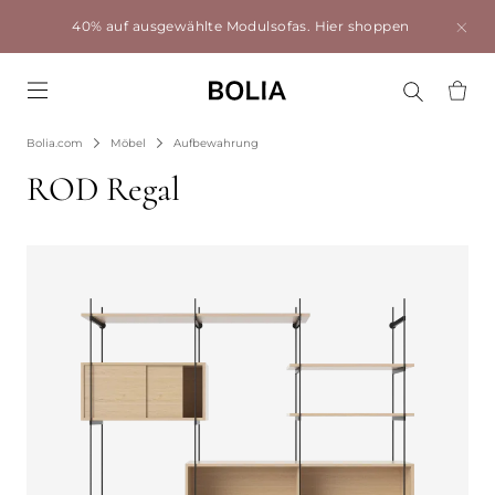
40% auf ausgewählte Modulsofas.
Hier shoppen
Go to frontpage
Bolia.com
Möbel
Aufbewahrung
ROD Regal