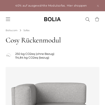
40% auf ausgewählte Modulsofas.
Hier shoppen
Go to frontpage
Bolia.com
Sofas
Cosy Rückenmodul
250 kg CO2eq (ohne Bezug)
114,84 kg CO2eq (bezug)